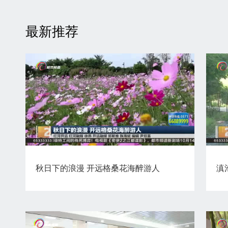
最新推荐
秋日下的浪漫 开远格桑花海醉游人